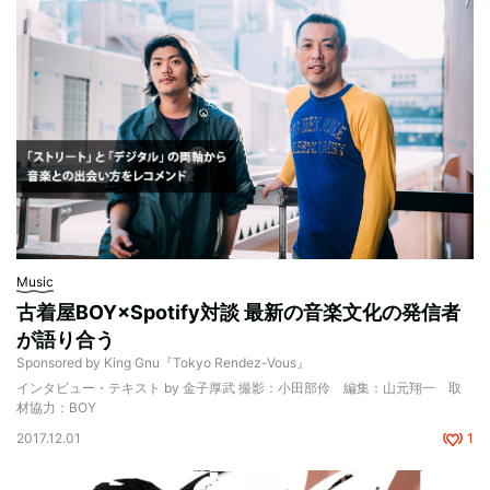
Music
古着屋BOY×Spotify対談 最新の音楽文化の発信者
が語り合う
Sponsored by King Gnu『Tokyo Rendez-Vous』
インタビュー・テキスト by 金子厚武 撮影：小田部伶 編集：山元翔一 取
材協力：BOY
2017.12.01
1