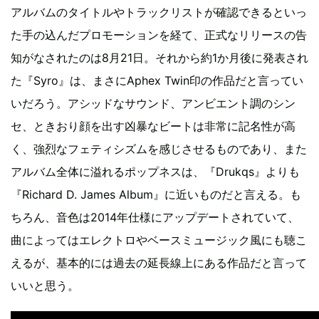
アルバムのタイトルやトラックリストが確認できるといっ
た手の込んだプロモーションを経て、正式なリリースの告
知がなされたのは8月21日。それから約1か月後に発表され
た『Syro』は、まさにAphex Twin印の作品だと言ってい
いだろう。アシッドなサウンド、アンビエント調のシン
セ、ときおり顔を出す凶暴なビートは非常に記名性が高
く、強烈なフェティシズムを感じさせるものであり、また
アルバム全体に溢れるポップネスは、『Drukqs』よりも
『Richard D. James Album』に近いものだと言える。も
ちろん、音色は2014年仕様にアップデートされていて、
曲によってはエレクトロやベースミュージック風にも聴こ
えるが、基本的には過去の延長線上にある作品だと言って
いいと思う。