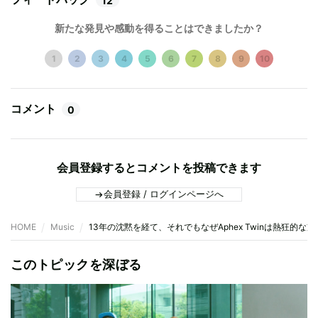
12
新たな発見や感動を得ることはできましたか？
1
2
3
4
5
6
7
8
9
10
コメント
0
会員登録するとコメントを投稿できます
会員登録 / ログインページへ
HOME
Music
13年の沈黙を経て、それでもなぜAphex Twinは熱狂的
このトピックを深ぼる