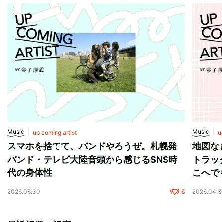
Music
Music
up coming artist
u
スマホを捨てて、バンドやろうぜ。札幌発
地図な
バンド・テレビ大陸音頭から感じるSNS時
トラッ
代の身体性
こへで
2026.06.30
6
2026.04.