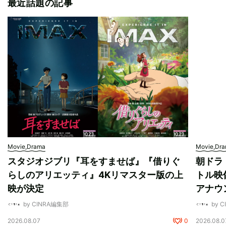
最近話題の記事
Movie,Drama
Movie,Dr
スタジオジブリ『耳をすませば』『借りぐ
朝ドラ
らしのアリエッティ』4Kリマスター版の上
トル映
映が決定
アナウ
by CINRA編集部
by 
2026.08.07
0
2026.08.0