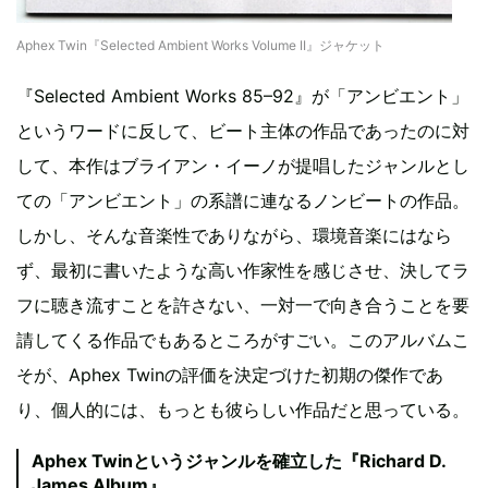
Aphex Twin『Selected Ambient Works Volume II』ジャケット
『Selected Ambient Works 85–92』が「アンビエント」
というワードに反して、ビート主体の作品であったのに対
して、本作はブライアン・イーノが提唱したジャンルとし
ての「アンビエント」の系譜に連なるノンビートの作品。
しかし、そんな音楽性でありながら、環境音楽にはなら
ず、最初に書いたような高い作家性を感じさせ、決してラ
フに聴き流すことを許さない、一対一で向き合うことを要
請してくる作品でもあるところがすごい。このアルバムこ
そが、Aphex Twinの評価を決定づけた初期の傑作であ
り、個人的には、もっとも彼らしい作品だと思っている。
Aphex Twinというジャンルを確立した『Richard D.
James Album』