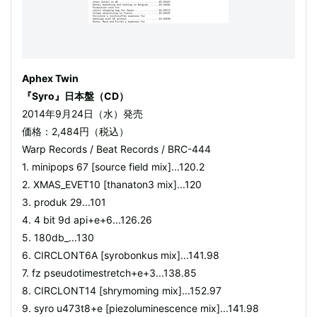
Aphex Twin
『Syro』日本盤（CD）
2014年9月24日（水）発売
価格：2,484円（税込）
Warp Records / Beat Records / BRC-444
1. minipops 67 [source field mix]...120.2
2. XMAS_EVET10 [thanaton3 mix]...120
3. produk 29...101
4. 4 bit 9d api+e+6...126.26
5. 180db_...130
6. CIRCLONT6A [syrobonkus mix]...141.98
7. fz pseudotimestretch+e+3...138.85
8. CIRCLONT14 [shrymoming mix]...152.97
9. syro u473t8+e [piezoluminescence mix]...141.98