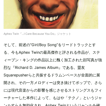
Aphex Twin『...I Care Because You Do』ジャケット
そして、前述の“Girl/Boy Song”をリードトラックとす
る、今もAphex Twinの最高傑作と評される作品が、ステ
ィーブン・キングの作品以上に醜く加工された顔写真が強
烈な『Richard D. James Album』である。盟友
Squarepusherらと共振するドラムンベースが全面的に展
開され、その一方メロディーは突き抜けてポップで、さら
には現代音楽からの影響を感じさせるストリングスもフィ
ーチャーした本作によって、もはや「テクノ」というジャ
ンルすらも無効化され、Aphex Twinというジャンルを確