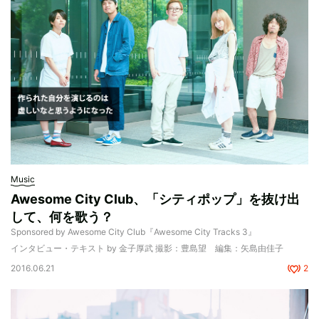
Music
Awesome City Club、「シティポップ」を抜け出
して、何を歌う？
Sponsored by Awesome City Club『Awesome City Tracks 3』
インタビュー・テキスト by 金子厚武 撮影：豊島望 編集：矢島由佳子
2016.06.21
2