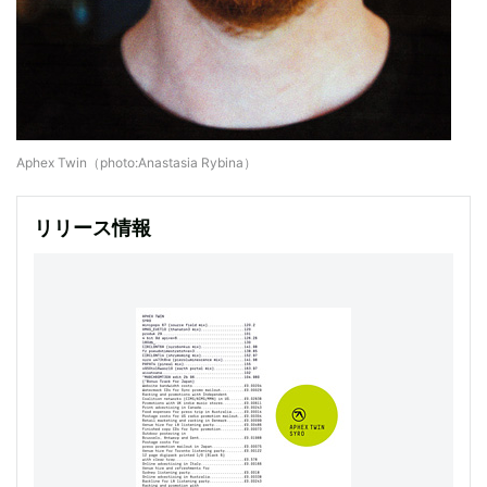
Aphex Twin（photo:Anastasia Rybina）
リリース情報