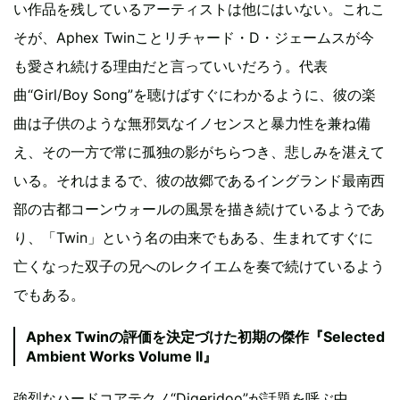
い作品を残しているアーティストは他にはいない。これこ
そが、Aphex Twinことリチャード・D・ジェームスが今
も愛され続ける理由だと言っていいだろう。代表
曲“Girl/Boy Song”を聴けばすぐにわかるように、彼の楽
曲は子供のような無邪気なイノセンスと暴力性を兼ね備
え、その一方で常に孤独の影がちらつき、悲しみを湛えて
いる。それはまるで、彼の故郷であるイングランド最南西
部の古都コーンウォールの風景を描き続けているようであ
り、「Twin」という名の由来でもある、生まれてすぐに
亡くなった双子の兄へのレクイエムを奏で続けているよう
でもある。
Aphex Twinの評価を決定づけた初期の傑作『Selected
Ambient Works Volume II』
強烈なハードコアテクノ“Digeridoo”が話題を呼ぶ中、