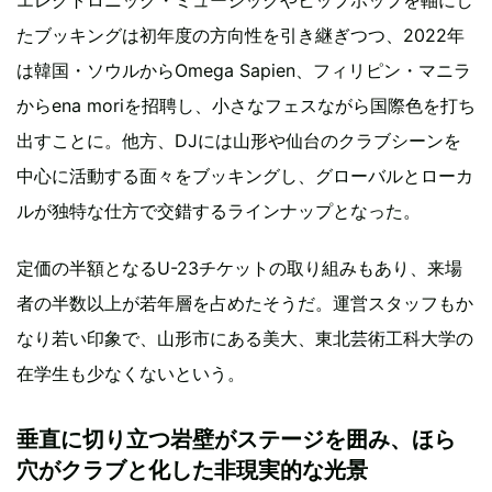
エレクトロニック・ミュージックやヒップホップを軸にし
たブッキングは初年度の方向性を引き継ぎつつ、2022年
は韓国・ソウルからOmega Sapien、フィリピン・マニラ
からena moriを招聘し、小さなフェスながら国際色を打ち
出すことに。他方、DJには山形や仙台のクラブシーンを
中心に活動する面々をブッキングし、グローバルとローカ
ルが独特な仕方で交錯するラインナップとなった。
定価の半額となるU-23チケットの取り組みもあり、来場
者の半数以上が若年層を占めたそうだ。運営スタッフもか
なり若い印象で、山形市にある美大、東北芸術工科大学の
在学生も少なくないという。
垂直に切り立つ岩壁がステージを囲み、ほら
穴がクラブと化した非現実的な光景