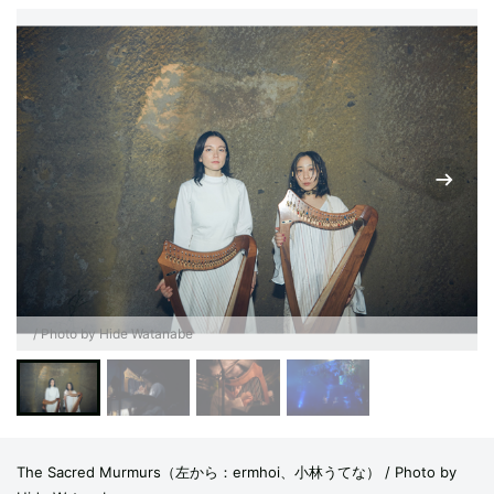
/ Photo by Hide Watanabe
The Sacred Murmurs（左から：ermhoi、小林うてな） / Photo by