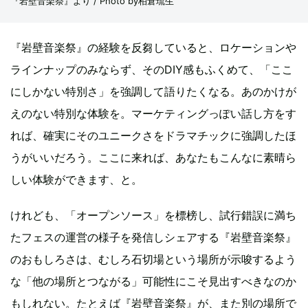
『岩壁音楽祭』より / Photo by柏倉琉生
『岩壁音楽祭』の経験を反芻していると、ロケーションや
ラインナップのみならず、そのDIY感もふくめて、「ここ
にしかない特別さ」を強調して語りたくなる。あのかけが
えのない特別な体験を。マーケティングっぽい話し方をす
れば、確実にそのユニークさをドラマチックに強調したほ
うがいいだろう。ここに来れば、あなたもこんなに素晴ら
しい体験ができます、と。
けれども、「オープンソース」を標榜し、試行錯誤に満ち
たフェスの運営の様子を発信しシェアする『岩壁音楽祭』
のおもしろさは、むしろ石切場という場所が示唆するよう
な「他の場所とつながる」可能性にこそ見出すべきなのか
もしれない。たとえば『岩壁音楽祭』が、また別の場所で