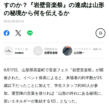
すのか？『岩壁音楽祭』の達成は山形
の秘境から何を伝えるか
2022.09.30 Fri
テキスト by
写真提供 by
リードテキスト・編集 by
imdkm
岩壁音楽祭
山元翔一
9月17日、山形県高畠町で音楽フェス『岩壁音楽祭』が開
催された。イベント発表によると、来場者の約半数が25
歳以下だったことに加えて、学生スタッフ約90人が参
加。運営陣の言葉を借りれば「山形の外れにある秘境に、
若いエネルギーが集結する1日」となった。