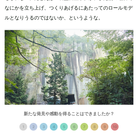
なにかを立ち上げ、つくりあげるにあたってのロールモデ
ルとなりうるのではないか、というような。
新たな発見や感動を得ることはできましたか？
1
2
3
4
5
6
7
8
9
10