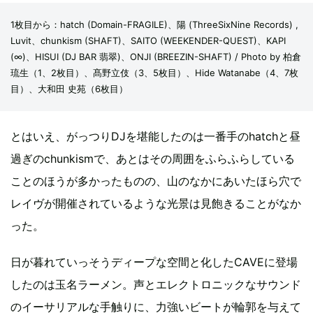
1枚目から：hatch (Domain-FRAGILE)、陽 (ThreeSixNine Records) ,
Luvit、chunkism (SHAFT)、SAITO (WEEKENDER-QUEST)、KAPI
(∞)、HISUI (DJ BAR 翡翠)、ONJI (BREEZIN-SHAFT) / Photo by 柏倉
琉生（1、2枚目）、髙野立伎（3、5枚目）、Hide Watanabe（4、7枚
目）、大和田 史苑（6枚目）
とはいえ、がっつりDJを堪能したのは一番手のhatchと昼
過ぎのchunkismで、あとはその周囲をふらふらしている
ことのほうが多かったものの、山のなかにあいたほら穴で
レイヴが開催されているような光景は見飽きることがなか
った。
日が暮れていっそうディープな空間と化したCAVEに登場
したのは玉名ラーメン。声とエレクトロニックなサウンド
のイーサリアルな手触りに、力強いビートが輪郭を与えて