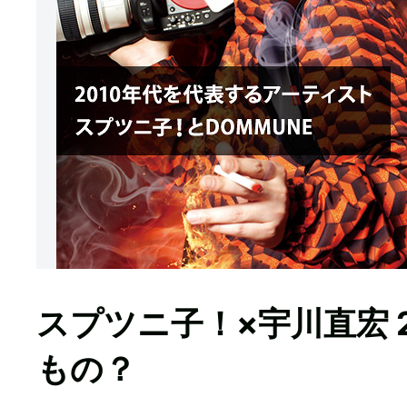
スプツニ子！×宇川直宏 
もの？