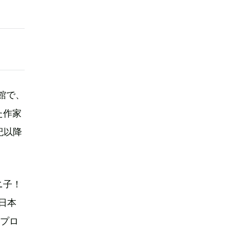
館で、
た作家
紀以降
ニ子！
日本
のプロ