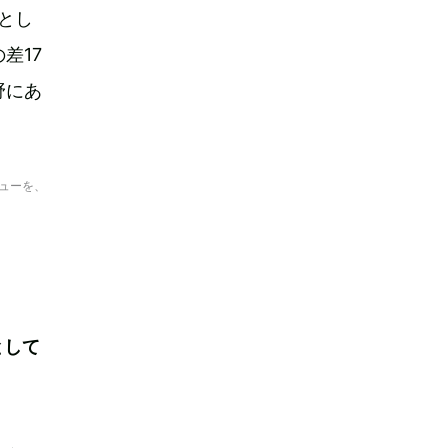
環とし
差17
野にあ
ビューを、
として