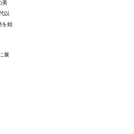
の美
代以
動を始
に展