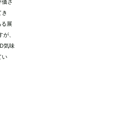
評価さ
てき
ある展
すが、
D気味
てい