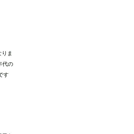
なりま
年代の
です