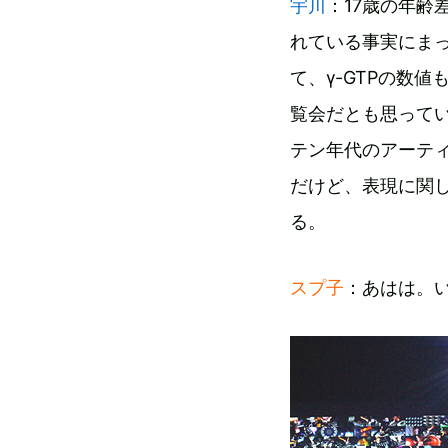
宇川
：17歳の年
れている事実にま
て、γ-GTPの数
覧会だとも思ってい
テン年代のアーテ
だけど、表現に関
る。
スプ子
：あはは。