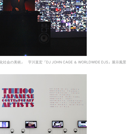
の美術』 宇川直宏『DJ JOHN CAGE ＆ WORLDWIDE DJS』展示風景