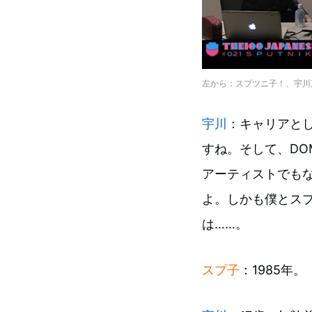
左から：スプツニ子！、宇川
宇川
：キャリアと
すね。そして、DO
アーティストでもな
よ。しかも僕とスプ
は……。
スプ子
：1985年。