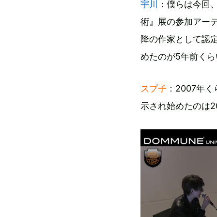
宇川
：僕らは今回
術』展の参加アーテ
降の作家として認
めたのが5年前くら
スプ子
：2007年
示され始めたのは2