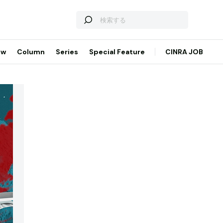
ew
Column
Series
Special Feature
CINRA JOB