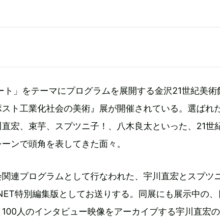
アート」をテーマにプログラムを展開する金沢21世紀美術
ポスト工業化社会の美術』展が開催されている。選ばれ
直宏、束芋、スプツニ子！、八木良太といった、21世
シーンで頭角を表してきた面々。
会関連プログラムとして行なわれた、宇川直宏とスプツ
A.NET特別編集版としてお送りする。同展にも展示中の、
100人のインタビュー映像をアーカイブする宇川直宏