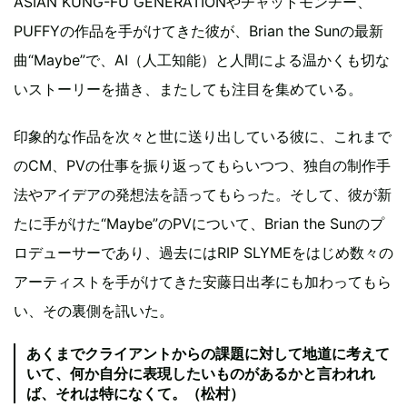
ASIAN KUNG-FU GENERATIONやチャットモンチー、
PUFFYの作品を手がけてきた彼が、Brian the Sunの最新
曲“Maybe”で、AI（人工知能）と人間による温かくも切な
いストーリーを描き、またしても注目を集めている。
印象的な作品を次々と世に送り出している彼に、これまで
のCM、PVの仕事を振り返ってもらいつつ、独自の制作手
法やアイデアの発想法を語ってもらった。そして、彼が新
たに手がけた“Maybe”のPVについて、Brian the Sunのプ
ロデューサーであり、過去にはRIP SLYMEをはじめ数々の
アーティストを手がけてきた安藤日出孝にも加わってもら
い、その裏側を訊いた。
あくまでクライアントからの課題に対して地道に考えて
いて、何か自分に表現したいものがあるかと言われれ
ば、それは特になくて。（松村）