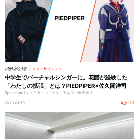
Life&Society
メタ・サピエンス
中学生でバーチャルシンガーに。花譜が経験した
「わたしの拡張」とは？PIEDPIPER×佐久間洋司
Sponsored by トヨタ・コニック・アルファ株式会社
2023.01.30
173