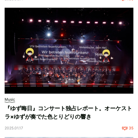
Music
『ゆず晦日』コンサート独占レポート。オーケスト
ラ×ゆずが奏でた色とりどりの響き
2025.01.17
35