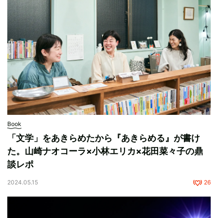
Book
「文学」をあきらめたから『あきらめる』が書け
た。山崎ナオコーラ×小林エリカ×花田菜々子の鼎
談レポ
2024.05.15
26