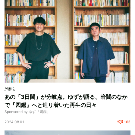
Music
あの「3日間」が分岐点。ゆずが語る、暗闇のなか
で『図鑑』へと辿り着いた再生の日々
Sponsored by ゆず『図鑑』
2024.08.01
163