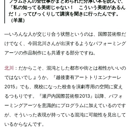
フラムさんの全仕事がまとめられた分厚い本を読んで、
「私の知ってる美術じゃない！ こういう美術があるん
だ！」ってびっくりして講演を聞きに行ったんです。
（羊屋）
―いろんな人が交じり合う状態というのは、国際芸術祭だ
けでなく、今回北川さんが出演するようなパフォーミング
アーツの作品制作にも共通する部分ですね。
北川
：だからこそ、混沌とした都市や街とは相性がいいの
ではないでしょうか。『越後妻有アートトリエンナーレ
2015』でも、廃校になった校舎を演劇専用の空間に変え
るつもりです。『瀬戸内国際芸術祭2013』以降、パフォ
ーミングアーツを意識的にプログラムに加えているのです
が、そういった表現が持っている混沌に可能性を見出して
いるからなんです。