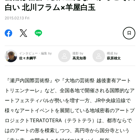
白い 北川フラム×羊屋白玉
2015.02.13 Fri
インタビュー・編集 by
撮影 by
構成 by
佐々木鋼平
高見知香
萩原雄太
『瀬戸内国際芸術祭』や『大地の芸術祭 越後妻有アート
トリエンナーレ』など、全国各地で開催される国際的なア
ートフェスティバルが勢いを増す一方、JR中央線沿線で
様々なアートイベントを展開している地域密着のアートプ
ロジェクトTERATOTERA（テラトテラ）は、都市ならで
はのアートの形を模索しつつ、高円寺から国分寺という