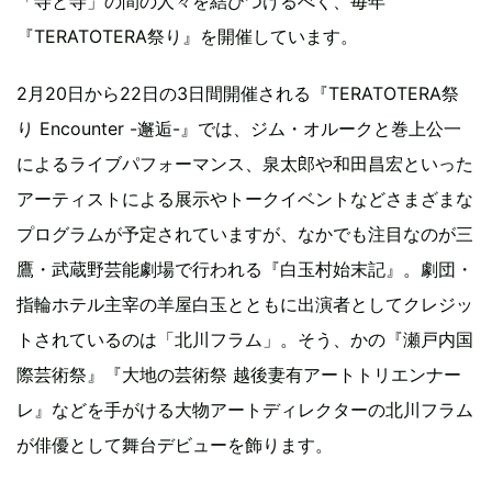
「寺と寺」の間の人々を結びつけるべく、毎年
『TERATOTERA祭り』を開催しています。
2月20日から22日の3日間開催される『TERATOTERA祭
り Encounter -邂逅-』では、ジム・オルークと巻上公一
によるライブパフォーマンス、泉太郎や和田昌宏といった
アーティストによる展示やトークイベントなどさまざまな
プログラムが予定されていますが、なかでも注目なのが三
鷹・武蔵野芸能劇場で行われる『白玉村始末記』。劇団・
指輪ホテル主宰の羊屋白玉とともに出演者としてクレジッ
トされているのは「北川フラム」。そう、かの『瀬戸内国
際芸術祭』『大地の芸術祭 越後妻有アートトリエンナー
レ』などを手がける大物アートディレクターの北川フラム
が俳優として舞台デビューを飾ります。