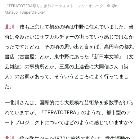
『TERATOTERA祭り』参加アーティスト ジム・オルーク ©Ujin
Matsuo（SuperDeluxe）
北川
：僕も上京して初めの頃は中野に住んでいました。当
時は今みたいにサブカルチャーの街っていう感じではなか
ったですけどね。その頃の思い出と言えば、高円寺の都丸
書店（古書屋）とか、東中野にあった『新日本文学』（文
芸雑誌）の事務所とか、三鷹の上連雀に大岡信さん（詩
人）のお家があって、そういうところによく行ってまし
た。
―北川さんは、国際的にも大規模な芸術祭を多数手がけら
れていますが、「TERATOTERA」のような、都市型のア
ートプロジェクトについてはどのように感じていますか？
北川
：僕が学生だった1970年前後の東京は、学生運動の