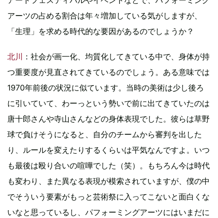
アートフェスティバルやイベントなどで、パフォーミング
アーツの占める割合は年々増加している気がしますが、
「生理」を求める時代的な要因があるのでしょうか？
北川
：社会が画一化、均質化してきている中で、身体が持
つ重要度が見直されてきているのでしょう。ある意味では
1970年前後の状況に似ています。当時の美術は少し後ろ
に引いていて、わーっという勢いで前に出てきていたのは
唐十郎さんや寺山さんなどの身体表現でした。彼らは草野
球で負けそうになると、自分のチームから審判を出した
り、ルールを変えたりするくらいは平気なんですよ。いつ
も最後は殴り合いの喧嘩でした（笑）。もちろん今は時代
も変わり、また異なる表現が模索されていますが、僕の中
でそういう要素がもっと芸術祭に入ってこないと面白くな
いなと思っているし、パフォーミングアーツにはいまだに