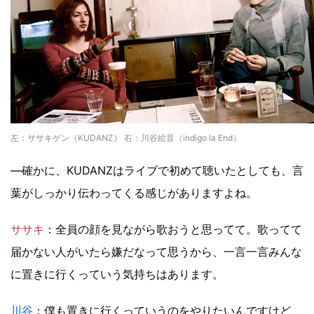
左：ササキゲン（KUDANZ） 右：川谷絵音（indigo la End）
―確かに、KUDANZはライブで初めて聴いたとしても、言
葉がしっかり伝わってくる感じがありますよね。
ササキ
：全員の顔を見ながら歌おうと思ってて。歌ってて
届かない人がいたら嫌だなって思うから、一言一言みんな
に置きに行くっていう気持ちはあります。
川谷
：僕も置きに行くっていうのをやりたいんですけど、