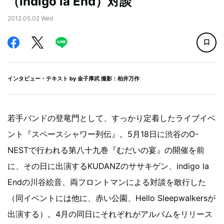
（indigo la End）対談
2012.05.02 Wed
インタビュー・テキスト by
金子厚武
撮影：柏井万作
若手バンドの登竜門として、すっかり定着したライブイベ
ント『スペースシャワー列伝』。5月18日に渋谷のO-
NESTで行われる第八十九巻『むだいの宴』の開催を前
に、その日に出演するKUDANZのササキゲン、indigo la
Endの川谷絵音、両フロントマンによる対談を敢行した
（同イベントには他に、赤い公園、Hello Sleepwalkersが
出演する）。4月の同日にそれぞれがアルバムをリリース