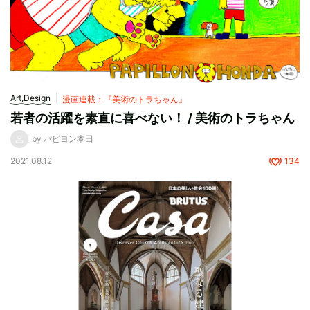
Art,Design
漫画連載：『美術のトラちゃん』
若者の活躍を素直に喜べない！ / 美術のトラちゃん
by パピヨン本田
2021.08.12
134