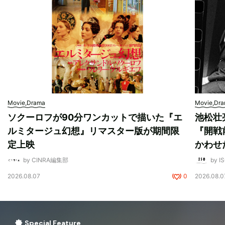
Movie,Drama
Movie,Dr
ソクーロフが90分ワンカットで描いた『エ
池松壮
ルミタージュ幻想』リマスター版が期間限
『開戦
定上映
かわせ
by CINRA編集部
by I
2026.08.07
0
2026.08.0
Special Feature