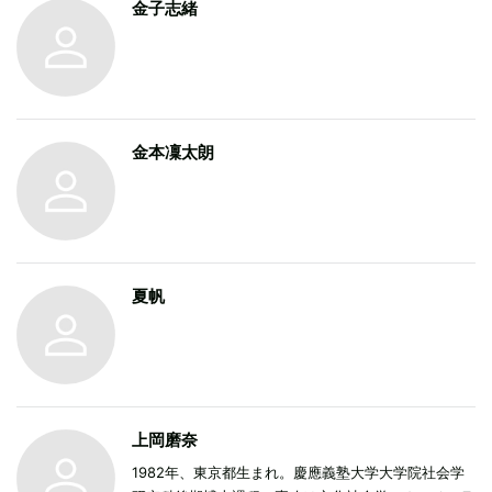
金子志緒
『bounce』『MARQUEE』『CINRA』『ナタリー』
など。『ポストロック・ディスク・ガイド』（シンコ
ーミュージック）監修。
金本凜太朗
夏帆
上岡磨奈
1982年、東京都生まれ。慶應義塾大学大学院社会学