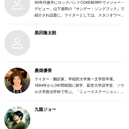
90年代後半にロックバンドCOKEBERRYでメジャー・
デビュー。山下達郎の『サンデー・ソングブック』で
紹介され話題に。ライターとしては、スタジオワーク
の経験を活かし、楽器や機材に精通した文章に定評が
ある。2013年には、世界で唯一の「マイ・ブラッデ
黒田隆太朗
ィ・ヴァレンタイン公認カメラマン」として世界各地
で撮影をおこなった。主な共著に『シューゲイザー・
ディスクガイド』、著著に『プライベート・スタジオ
作曲術』『マイ・ブラッディ・ヴァレンタインこそは
すべて』『メロディがひらめくとき』など。
桑畑優香
ライター・翻訳家。早稲田大学第一文学部卒業。
1994年から3年間韓国に留学、延世大学語学堂、ソウ
ル大学政治学科で学ぶ。「ニュースステーション」の
ディレクターを経てフリーに。多くの媒体に映画レビ
ュー、K-POPアーティストの取材などを寄稿。訳書に
九龍ジョー
『韓国映画100選』（クオン）、『BTSを読む』（柏
書房）など。「ユリイカ2020年5月号 特集＝韓国映
画の最前線」（青土社）でキム・ボラ監督のインタビ