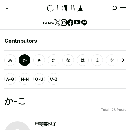
Follow
Contributors
あ
か
さ
た
な
は
ま
や
ら
A-G
H-N
O-U
V-Z
か-こ
Total 128 Posts
甲斐美也子