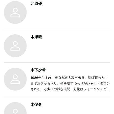
北原優
かまやつ『我が名はムッシュ』、やけのはら
『SUNNY NEW BOX』などのブックレット編集・執
筆も手がける。
木津毅
木下夕希
1986年生まれ。東京都東大和市出身。初対面の人に
まず罵倒から入り、壁を壊すつもりがシャットダウン
されること多々の雑な人間。好物はフォークソングと
うどん。よく飲むお酒は「鬼ころし」（180mlの紙パ
ック）。
木俣冬