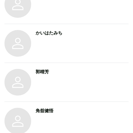
かいはたみち
郭晴芳
角舘健悟