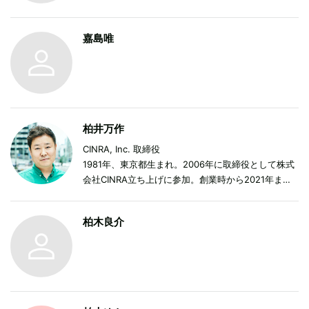
嘉島唯
柏井万作
CINRA, Inc. 取締役
1981年、東京都生まれ。2006年に取締役として株式
会社CINRA立ち上げに参加。創業時から2021年まで3
月までカルチャーメディア『CINRA.NET』の編集
長・責任者としてサイトの運営を行いながら、プロデ
柏木良介
ューサーとして入場無料の音楽イベント
『exPoP!!!!!』、カルチャーフェス『NEWTOWN』、
音楽フェス『CROSSING CARNIVAL』などの立ち上
げ＆責任者を務めるほか、カルチャーの発信機会創出
や、多種多様なクライアントの課題解決に従事。人生
は、常に音楽と共に歩むこと、他人を幸せにすること