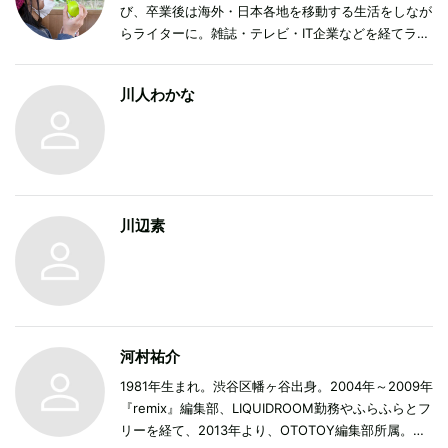
び、卒業後は海外・日本各地を移動する生活をしなが
らライターに。雑誌・テレビ・IT企業などを経てライ
ター・編集者として活動後、ふたたび演劇の世界へ。
現在は演劇を中心にパフォーミングアーツ全般のイン
川人わかな
タビュー・関連記事の取材・執筆・公演パンフレット
の編集などをおこなう。
川辺素
河村祐介
1981年生まれ。渋谷区幡ヶ谷出身。2004年～2009年
『remix』編集部、LIQUIDROOM勤務やふらふらとフ
リーを経て、2013年より、OTOTOY編集部所属。そ