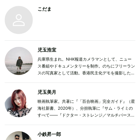
こだま
児玉浩宜
兵庫県生まれ。NHK報道カメラマンとして、ニュー
ス番組やドキュメンタリーを制作。のちにフリーラン
スの写真家として活動。香港民主化デモを撮影した写
真集『NEW CITY』、『BLOCK CITY』を制作。2022
年からロシアのウクライナ侵攻を現地で取材。雑誌や
児玉美月
Webメディアへの写真提供、執筆など行なう。写真集
『Notes in Ukraine』（イースト・プレス）を制作。
映画執筆家。共著に『「百合映画」完全ガイド』（星
海社新書、2020年）、分担執筆に『サム・ライミの
すべて——『ドクター・ストレンジ／マルチバース・
オブ・マッドネス』への軌跡』（Pヴァイン、2022
年）、『アニエス・ヴァルダ——愛と記憶のシネアス
小鉄昇一郎
ト (ドキュメンタリー叢書)』（neoneo編集室、2021