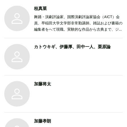
桂真菜
舞踊・演劇評論家、国際演劇評論家協会（AICT）会
員、早稲田大学文学部非常勤講師。雑誌および書籍の
編集者をへて現職。実験的な作品から古典まで、ジャ
ンルを超えて世界のパフォーミングアーツを巡り、芸
術と社会の関係を研究。
カトウキギ、伊藤厚、田中一人、栗原論
加藤将太
加藤孝朗