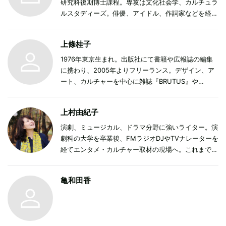
研究科後期博士課程。専攻は文化社会学、カルチュラ
ルスタディーズ。俳優、アイドル、作詞家などを経
て、アイドルとアイドルファンを対象とした研究を開
始。現在は特にアイドルの生活や仕事、キャリアを対
上條桂子
象とした調査、研究を行っている。他にインドネシ
ア、台湾、ドイツ、北米などをフィールドに、海外の
1976年東京生まれ。出版社にて書籍や広報誌の編集
アイドルシーンとそのファンダム観察および調査も行
に携わり、2005年よりフリーランス。デザイン、ア
う。パフォーマー、スタッフ、ファン、そして研究者
ート、カルチャーを中心に雑誌『BRUTUS』や
としての視点からアイドル文化を紐解いていく。共著
『ecocolo』『デザインのひきだし』等で執筆。書籍
に『アイドルについて葛藤しながら考えてみた』（青
の企画編集、執筆も行う。最近、編集担当をした仕事
上村由紀子
弓社）、『アイドル・スタディーズ――研究のための
に『庭園美術館へようこそ 旧朝香宮邸をめぐる６つ
視点、問い、方法』（明石書店）など。寄稿媒体は
の物語』（朝吹真理子、福田里香、小林エリカ、ほし
演劇、ミュージカル、ドラマ分野に強いライター。演
『ユリイカ』『エトセトラ』など。
よりこ、mamoru、阿部海太郎著／河出書房新社刊）
劇科の大学を卒業後、FMラジオDJやTVナレーターを
がある。
経てエンタメ・カルチャー取材の現場へ。これまでの
舞台観劇本数は約4000本。TBS『マツコの知らない
世界』（劇場の世界案内人）、『アカデミーナイト
亀和田香
G』などTV番組出演や、専門家としての番組監修、ミ
ュージカルトークイベントの構成司会も多数。ハワイ
と沖縄、下北沢が好きな巻き髪。
https://twitter.com/makigami_p