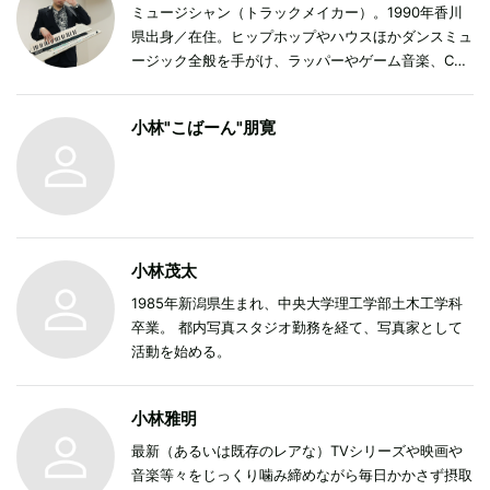
年）、『ジョージ・A・ロメロの世界──映画史を変え
ミュージシャン（トラックメイカー）。1990年香川
たゾンビという発明』（ele-king books、2021
県出身／在住。ヒップホップやハウスほかダンスミュ
年）、『岩井俊二 『Love Letter』から『ラストレタ
ージック全般を手がけ、ラッパーやゲーム音楽、CM
ー』、そして『チィファの手紙』へ』（河出書房新
等に楽曲提供実績多数。2021年にはラッパーT-
社、2020年）、『フィルムメーカーズ21 ジャン=リ
STONEへの提供曲“Let's Get Eat”がTikTokビルボー
小林"こばーん"朋寛
ュック・ゴダール』（宮帯出版社、2020年）があ
ドチャート1位を獲得、また2022年にはtofubeatsの
る。『文學界』、『キネマ旬報』、『映画芸術』、
アルバム『REFLECTION』収録の“Vibration feat.
『ユリイカ』、『POPEYE』、『an・an』、『リア
Kotetsu Shoichiro”ではラップで客演し、話題を呼ん
ルサウンド』などに寄稿。
だ。またライター／インタビュアーとしてもミュージ
ック・マガジン、Quick Japan、CINRA、関西ソーカ
ルなど数々の媒体に寄稿し、さとうもか
小林茂太
『Lukewarm』『Loop』始め他アーティストのMVな
ど映像／アニメーションの編集も手がける等、ジャン
1985年新潟県生まれ、中央大学理工学部土木工学科
ル／形式に囚われない幅広いスタイルで活動を行なっ
卒業。 都内写真スタジオ勤務を経て、写真家として
ている。自身のソロ活動としてインストゥルメンタル
活動を始める。
のトラック集をCD・配信他で多数リリース、バンド
活動としてピクニック・ディスコではボーカルを担当
小林雅明
している。
最新（あるいは既存のレアな）TVシリーズや映画や
音楽等々をじっくり噛み締めながら毎日かかさず摂取