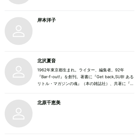
岸本洋子
北沢夏音
1962年東京都生まれ。ライター、編集者。92年
『Bar-f-out!』を創刊。著書に『Get back,SUB! ある
リトル・マガジンの魂』（本の雑誌社）、共著に『次
の本へ』（苦楽堂）、『冬の本』（夏葉社）、『音盤
時代の音楽の本の本』（カンゼン）、『21世紀を生き
北原千恵美
のびるためのドキュメンタリー映画カタログ』（キネ
マ旬報社）など。ほかに『80年代アメリカ映画100』
（芸術新聞社）の監修、山口隆対談集『叱り叱られ』
（幻冬舎）の構成、寺尾紗穂『愛し、日々』、森泉岳
土『夜のほどろ』（いずれも天然文庫）の企画・編
集、『人間万葉歌 阿久悠作詞集』三部作、ムッシュ