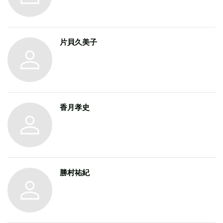
片貝久美子
香月孝史
勝村祐紀