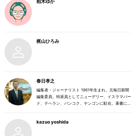
柏木ゆか
がモットー。
梶山ひろみ
春日孝之
編集者・ジャーナリスト 1961年生まれ。元毎日新聞
編集委員。特派員としてニューデリー、イスラマバー
ド、テヘラン、バンコク、ヤンゴンに駐在。著書に最
新刊『黒魔術がひそむ国 ミャンマー政治の舞台裏』
（河出書房新社）など。余暇は世界の紙幣の収集と研
kazuo yoshida
究に没頭。