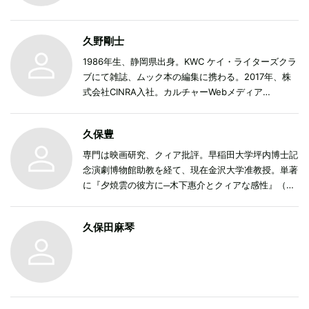
久野剛士
1986年生、静岡県出身。KWC ケイ・ライターズクラ
ブにて雑誌、ムック本の編集に携わる。2017年、株
式会社CINRA入社。カルチャーWebメディア
「CINRA. NET」で営業・編集。2021年に同社を退社
し、現在は会社員をしながらフリーランスの編集者と
久保豊
しても活動。主な関心事は映画、ラップミュージッ
ク、R＆B。ハリネズミとともに生活する。
専門は映画研究、クィア批評。早稲田大学坪内博士記
念演劇博物館助教を経て、現在金沢大学准教授。単著
に『夕焼雲の彼方に─木下惠介とクィアな感性』（ナ
カニシヤ出版、2022年）、論文に、“Still Grieving:
Mobility and Absence in Post—3/11 Mourning
久保田麻琴
Films”（Journal of Japanese and Korean Cinema
11[1]、2019）、「毒々しく咲く薔薇の政治性─1990
年代の小林悟作品に見るHIV／エイズに対するスティ
グマの可視化と無縁化」（『演劇研究』第43号、
2020年）などがある。